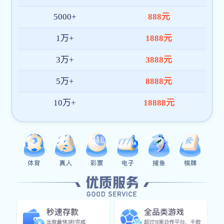
实时数据概览
易倍网页版-易倍(中国)依托自主研发的实时监控系统，持续
追踪每场赛事数据、用户访问行为及平台各环节运转状态。
全球赛事覆盖率
98%
数据处理实时性
95%
用户请求响应率
99.9%
品牌使命愿景