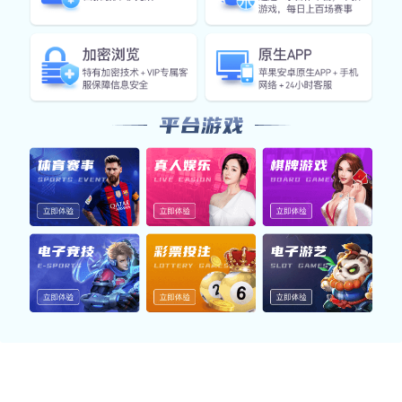
易倍网页版 秉持“技术、透明、安全、体验”为价值核心，致
力于打造面向未来的数字体育服务平台。
安全保障
平台架构以高标准安全规范为准则，保护用户数据资产。
公平透明
全流程记录与公开追溯，确保每项服务公开可信。