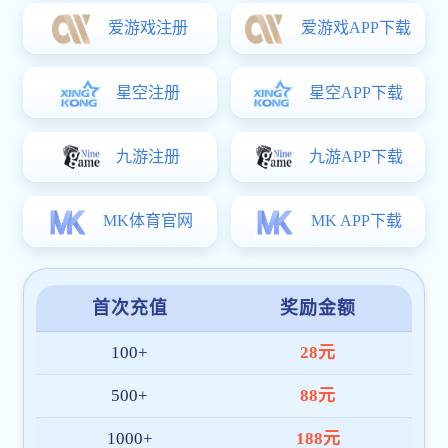
专业客服团队全年在线，提供实时响应的技术支持与使
用指导，保障平台使用无后顾之忧。