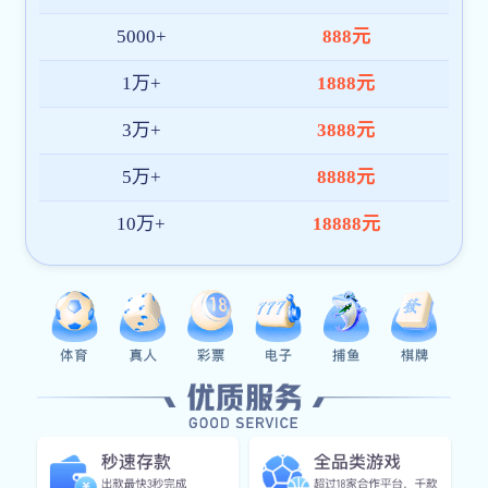
1、塞梅尼奥为何成为标王
塞梅尼奥作为本次冬季转会窗口的明星球员，其转会
至关重要。他凭借出色的表现吸引了众多豪门球队的
目光，最终以创纪录的价格完成交易。这名年轻球员
在上半赛季中的表现令人瞩目，不仅展现了卓越的个
人能力，也为球队贡献了关键进球。
他的技术特点非常适合现代足球的发展趋势，速度
快、盘带能力强且具备良好的战术意识，使得他成为
许多球队渴望拥有的人才。此外，他在比赛中的稳定
性和对抗能力也是俱乐部高层青睐的重要因素。
这一笔交易不仅反映了市场对于顶级年轻球员价值认
同，也展现出当代足球俱乐部愿意为未来投资的重要
趋势。因此，塞梅尼奥能够成为标王并非偶然，而是