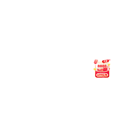
而对于曼联来说，他们的新管理层尚处于整合阶段，
在资金使用上需要更加审慎。尽管外界普遍期待其能
加大投入，但他们似乎更倾向于先理顺内部结构，再
根据实际需求进行相应调整。因此，两家俱乐部的不
作为实际上可能是一种战略性的选择，而非单纯的缺
乏购买力。
4、五大联赛整体市场趋势
从整个五大联赛来看，本次冬窗呈现出明显的发展趋
势。一方面，各队在引援上的热情仍然高涨，但另一
方面也出现了一定程度上的理性消费。很多俱乐部开
始关注年轻潜力股，希望以较低成本挖掘未来之星，
这是一个值得注意的新兴趋势。
此外，由于经济形势等多重因素影响，大型豪门之间