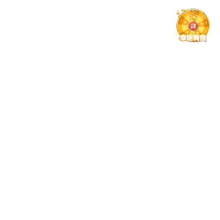
争优势，并继续向冠军发起冲击。这种大手笔支出的
背后，是俱乐部对自身目标和期望值清晰明确的一种
体现，也是现代足球商业化运作的一部分。
3、皇马与曼联为何未投资
相比于其他豪门球队，皇家马德里和曼联在本次冬窗
均未进行任何投入，这一举动引发了诸多猜测。有媒
体分析认为，两家俱乐部可能正面临内部重建或者战
略调整期，因此选择暂缓投入，以待时而动。
特别是皇家马德里，在经历了一段时间后的成绩波动
后，他们似乎正在评估当前阵容，制定更长远的发展
蓝图。这种谨慎态度既是为了保持财政健康，也是为
了避免因盲目追逐短期成果而影响整体发展方向。