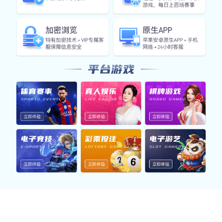
时代发展的必然结果。
2、曼城净支出分析
曼城此次冬窗在转会市场上的动作颇具规模，其净支
出位居全欧第二。这一数据突显了曼城作为豪门球队
在资金投入上的重视程度。随着英超竞争日益激烈，
俱乐部必须不断增强阵容深度，以应对各项赛事带来
的挑战。
曼城管理层清楚地认识到，仅依靠现有阵容难以保证
长期成功，因此他们果断选择通过引援来提升整体实
力。这种金融实力不仅体现在引入新星球员上，还包
括持续保持核心队伍和教练团队的不变，以确保战术
体系的一致性和连贯性。
通过这样的投资策略，曼城能够在未来几年内保持竞