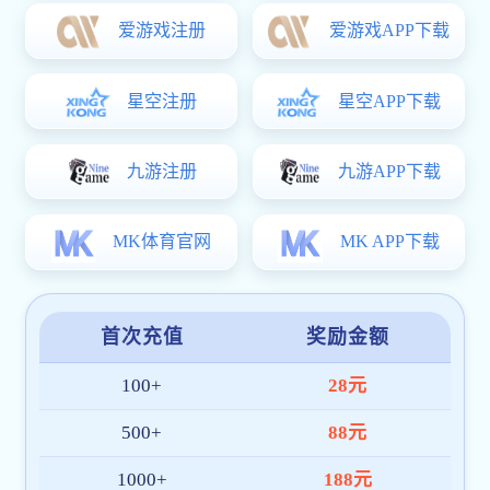
2026-06-06 02:22
43 次阅读
首页
/
体育头条
在2023年的冬季转会窗口中，五大联赛的动态引人关
注。塞梅尼奥以顶级转会费成为标王，引发了广泛讨
论。同时，曼城在转会市场上的净支出位居欧洲第
二，显示了其雄厚的财力和竞争决心。而皇马与曼联
则在此轮转会中选择了静默，没有进行任何投入，这
一策略也让外界充满了猜测。本文将从四个方面详细
分析这一冬窗的情况，包括标王塞梅尼奥的转会背
景、曼城的财务状况、皇马与曼联的沉默原因，以及
整体市场趋势，为读者提供一个全面的视角。