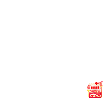
此外，加斯佩里尼还采取了一系列措施来提升球员竞
技状态，比如定期组织友谊赛和内部比赛，以增加实
战经验，并及时发现问题进行调整。同时，他也关注
运动科学的发展，根据数据分析制定针对性的训练计
划，以确保每位球员保持最佳状态。这些方法无疑大
大增强了球队整体实力，为争取直接晋级提供了有力
支持。
因此，加斯佩里尼通过激励士气、提升状态等多种方
式，有效促使每位队员发挥出最佳水平，这使得整个
团队更加团结一致，无畏挑战未来的一切艰难险阻。
4、未来展望与准备工作
对于即将到来的比赛，加斯佩里尼充满信心并进行了
充分准备。他认为，只要保持目前良好的状态，就可