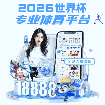
注册入口
全天更新 ·
易倍网页版
赛
事实时同步
无论您身在何处，
易倍网页版APP
为您带来高速、
高清、稳定的观赛体验。
下载客户端
网页端访问