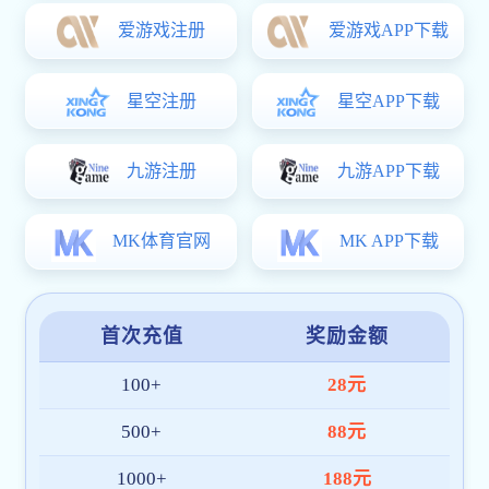
首页
/
体育头条
加斯佩里尼作为一位出色的足球教练，在面对球队晋
级的压力时展现出了坚定不移的信心。他不仅渴望着
直接晋级，还在附加赛中表达了无畏挑战的决心。本
文将从四个方面对加斯佩里尼的信念进行详细分析：
首先，探讨他的执教理念和团队建设；其次，分析他
在战术上的创新和灵活应变能力；第三，了解他如何
激励球员提升士气与状态；最后，讨论他对未来比赛
的展望与准备。通过这些方面，我们将更深入地理解
加斯佩里尼所代表的积极态度及其对球队成功的重要
性。
1、执教理念与团队建设