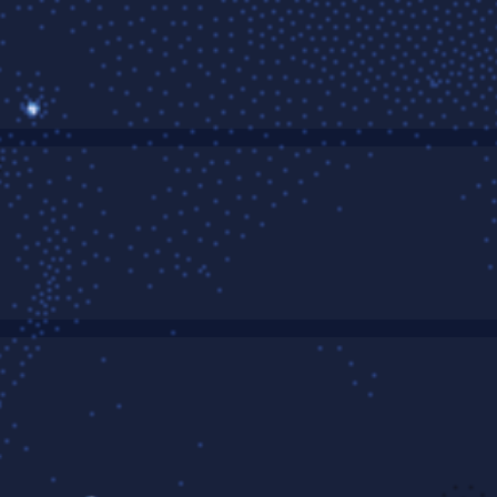
末节坐板凳心态里德表现出色只求球
2026-06-11 00:49
46 次阅读
首页
/
体育头条
争中，球队的每一位球员都肩负着不同的角色与责任。杜伦作为
自己对比赛心态的思考。而里德则在比赛中表现出色，他不仅关
将从四个方面深入探讨杜伦的心态变化、里德的团队精神、两者