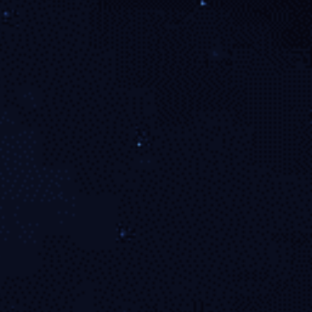
下一篇：
米体报道卡迪纳莱今日抵达米兰现
4
名嘴点评布伦森与科比乔丹伯