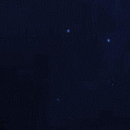
上一篇：
祝杭州经纬朱荣振生日快乐愿他在…
热榜精选
#1
#2
蒂格直言文班无法与KD相提
浓眉看好