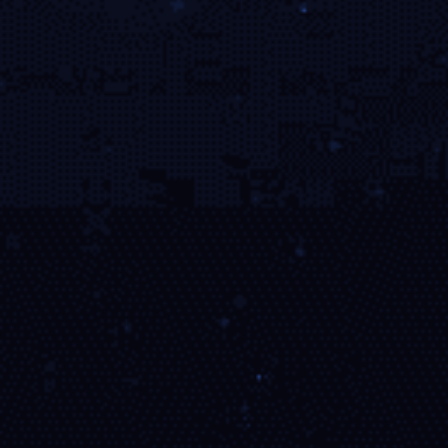
德差距
2026-07-28
推荐
易倍网页版
易倍网页版官方网站【KY1.AC】官网认证:手机版、app下
、登录入口、官方网站、网页版、平台、网址、地址、注
册、娱乐，易倍网页版(中国)官方网站欢迎大家选择真正的
官方通道，同时我们提供全天候7x24小时在线服务，第一
时间处理各类问题，正规集团平台有保障，欢迎体验！
© 2026 易倍网页版 版权所有 · 保留所有权利