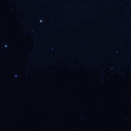
并论但仍
赛季争
2026-07-07
推荐
2026-05
推荐网站
App下载
关于我们
隐私政策
合作条款
网站地图