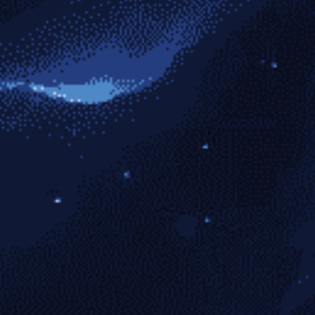
危不惧，实现自我突
最后，通过建立良好
这样一个充满活力和
基础。
总结：
综上所述，通过分析“
多重心理因素对比赛
这种尊重与互助意识
未来，各支篮球队伍
人齐心协力，共同追