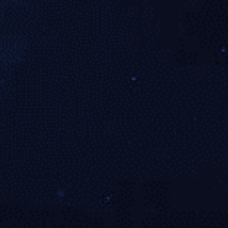
#3
#
奇才未来发展期待下
美国队世界杯26人名单公布