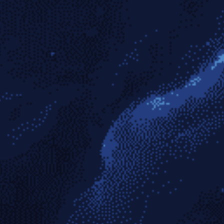
到杜伦积极应对替补角色，他也受到启发更加珍惜自己的机会。
都能不断提升自身素质，为整个球队的发展创造了有利条件。这
队所不可或缺的一部分。
沟通与互动，他们不仅提高了各自竞技状态，同时也促进了球队
到，要实现共同目标，仅靠个别天赋是不够的，还需要团队成员
体表现的方法
整体表现，教练组应当充分利用每位球员身上的潜力，包括像杜
名球员都有发挥机会，可以有效增强全队凝聚力。同时，也能减
训练也是不可忽视的一环。教练可以针对不同阶段进行模拟训练
置。这不仅帮助他们调整心态，还可以培养快速反应能力，使得