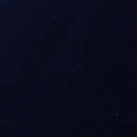
体表现的重要方法。在
球队赢得更多胜利奠定
看到职业篮球运动中的
且重要的位置，而培养
发展动力。只有当所有
现辉煌成就！