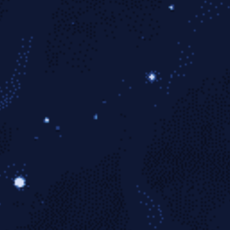
现出了强烈的团队意识和超凡的个人能力。他在比赛中的出色表
点。然而，对于里德来说，这些赞誉并不是他所追求的首要目标
为一个成熟球员的重要标志。
的球员不仅要关注自己的数据统计，更要注重如何带动全队发挥
整体水平，而不是单纯依赖个人得分。这种无私奉献精神让他的
默契的配合。
里德也能保持冷静。他会用实际行动鼓舞士气，无论是防守端还
不仅帮助了他本人获得成功，也使整个团队朝着共同目标迈进。
相互影响
不同的位置上，但他们之间却形成了一种良性的互动关系。当杜
德在场上的表现，并及时给予反馈。这样的默契合作，有助于增
所必需的重要元素。