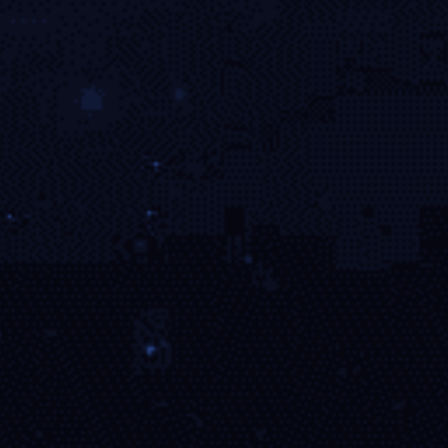
普利西奇
-22
推荐
2026-07-02
推荐
联系我们
徐州市鼓楼区复兴北路73号
support@swatiherbals.com
载