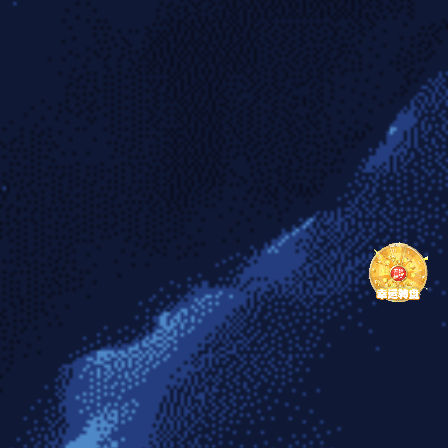
现，使得他成为了许多
。他始终将团队胜利放
。他常常通过助攻、抢
队友们感受到了团结与
是进攻端，都能给予队
伦因战术安排坐板凳
强彼此间的信任，而这