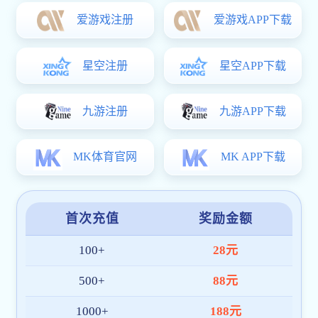
首页
/
体育头条
近期，皇家马德里足球俱乐部（皇马）对利物浦后卫
伊布拉希马·科纳特的动态表现出浓厚的兴趣。这一消
息在足坛引起了广泛关注，特别是在转会市场即将开
启之际。皇马作为欧洲顶级豪门之一，一直以来都在
积极寻找合适的引援目标，以增强球队实力。科纳特
凭借其优秀的身体素质和出色的防守能力，成为了皇
马引援计划中的重要选项。本文将从四个方面详细分
析皇马对科纳特的关注，包括他在球场上的表现、与
皇马引援策略的契合度、潜在转会影响以及未来展望
等，为读者呈现一个全面而深入的视角。
1、科纳特在场上的表现