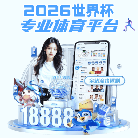
注册入口
全天更新 ·
易倍网页版
赛
事实时同步
无论您身在何处，
易倍网页版APP
为您带来高速、
高清、稳定的观赛体验。
下载客户端
网页端访问