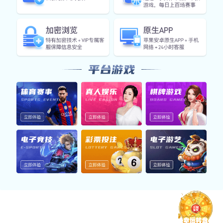
皇马会密切跟踪他的动态也就不足为奇了。
2、与皇马引援策略契合
皇家马德里的引援策略一直以来都是围绕着增强阵容
深度和提升球队整体竞争力展开的。随着本赛季各大
赛事进入关键阶段，俱乐部亟需补充新鲜血液，以保
持良好的状态。在这种背景下，科纳特无疑符合他们
对后卫位置的新要求。
首先，在年轻化方面，科纳特还处于职业生涯上升
期，他只有23岁，这意味着他有着巨大的成长空间。
同时，他与其他年轻球员如巴尔韦德、维尼修斯等组
成的新一代阵容，将为皇马带来更多活力与可能性。
其次，从战术层面来看，主教练安切洛蒂喜欢使用灵
活多变的战术体系，而科纳特则可以轻松融入这样的