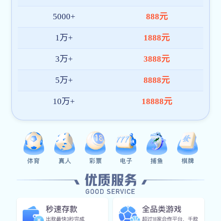
伊布拉希马·科纳特近年来在英超联赛中的表现令人瞩
目。他以强壮的身体和卓越的防空能力著称，是利物
浦防线的重要支柱。在多个关键比赛中，科纳特展示
出了过人的判断力和出色的一对一防守技巧，这使得
他在球迷和教练心中占据了不可或缺的位置。
此外，科纳特不仅仅是一名优秀的防守球员，他也具
备较强的进攻意识。在角球和任意球进攻中，他时常
能够利用自己的身高优势为球队创造机会，这种全能
型后卫正是现代足球所需要的人才。
通过观察他的技术特点，我们不难发现，科纳特具有
很好的阅读比赛能力，并且能够迅速做出反应。这些
优点使得他成为了许多顶级球队密切关注的对象，而